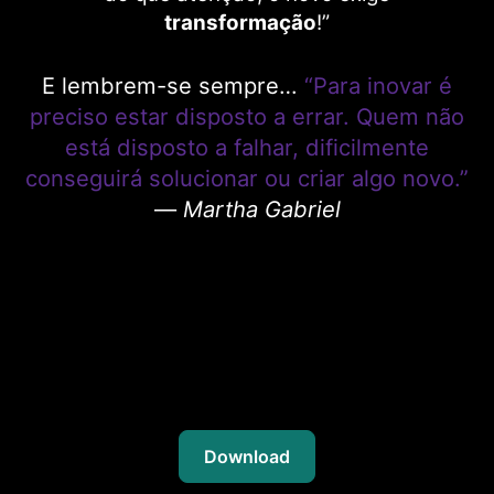
transformação
!”
E lembrem-se sempre…
“Para inovar é
preciso estar disposto a errar. Quem não
está disposto a falhar, dificilmente
conseguirá solucionar ou criar algo novo.”
—
Martha Gabriel
Download