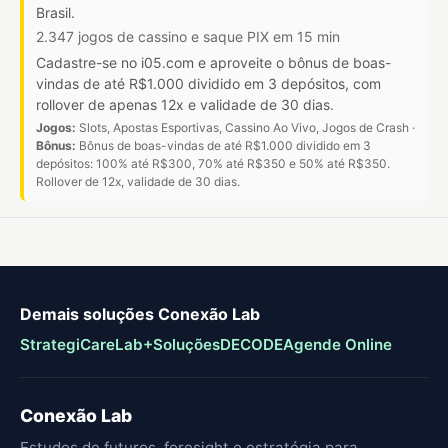
Brasil.
2.347 jogos de cassino e saque PIX em 15 min
Cadastre-se no i05.com e aproveite o bônus de boas-
vindas de até R$1.000 dividido em 3 depósitos, com
rollover de apenas 12x e validade de 30 dias.
Jogos:
Slots, Apostas Esportivas, Cassino Ao Vivo, Jogos de Crash ·
Bônus:
Bônus de boas-vindas de até R$1.000 dividido em 3
depósitos: 100% até R$300, 70% até R$350 e 50% até R$350.
Rollover de 12x, validade de 30 dias.
Demais soluções Conexão Lab
Strategi
CareLab
+Soluções
DECODE
Agende Online
Conexão Lab
Estudos de futuros, foresight e estratégia para