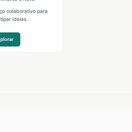
ço colaborativo para
tipar ideias.
plorar