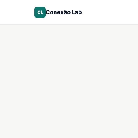
Conexão Lab
CL