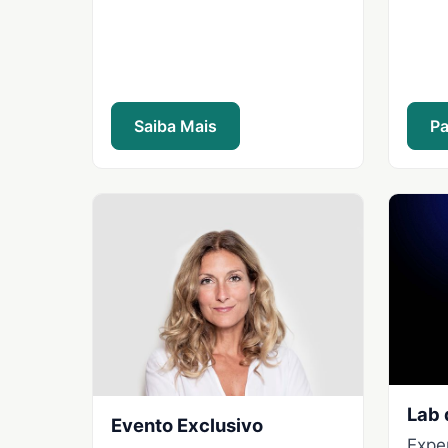
Saiba Mais
Pa
Lab 
Evento Exclusivo
Expe