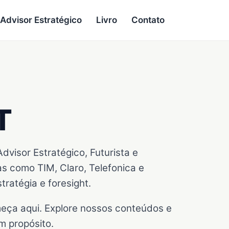
Advisor Estratégico
Livro
Contato
T
visor Estratégico, Futurista e
s como TIM, Claro, Telefonica e
ratégia e foresight.
eça aqui. Explore nossos conteúdos e
m propósito.